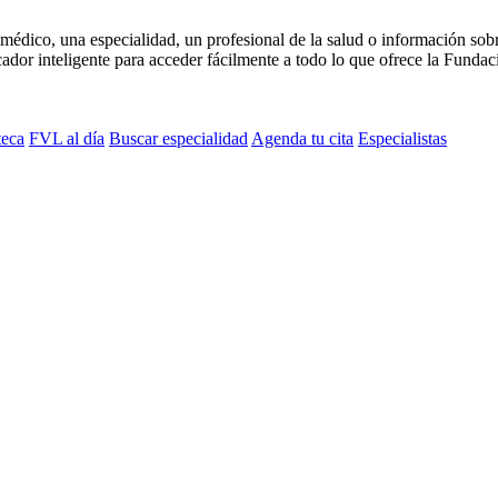
médico, una especialidad, un profesional de la salud o información sob
dor inteligente para acceder fácilmente a todo lo que ofrece la Fundaci
teca
FVL al día
Buscar especialidad
Agenda tu cita
Especialistas