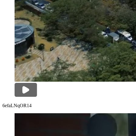
6efaLNqOR14