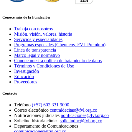
Conoce más de la Fundación
Trabaja con nosotros
Misión, visión, valores, historia
Servicios y especialidades
Programas especiales (Chequeos, FVL Premium)
Línea de transparencia
Marco legal y normativo
Conoce nuestra política de tratamiento de datos
Términos y Condiciones de Uso
Investigación
Educación
Proveedores
Contacto
Teléfono
(+57) 602 331 9090
Correo electrónico
centraldecitas@fvl.org.co
Notificaciones judiciales
notificaciones@fvl.org.co
Solicitud historia clínica
solicitudhc@fvl.org.co
Departamento de Comunicaciones
comunicaciones@fvl.org.co