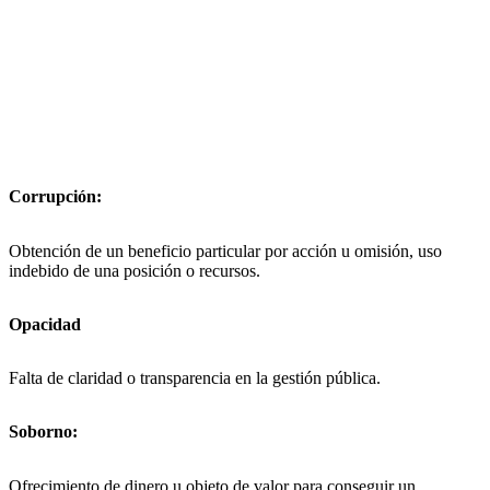
Sistema Integral de Gestión de Riesgos de la Fundación.
Definiciones
:
El PTEE se articula a través de cuatro componentes principales:
Corrupción:
Obtención de un beneficio particular por acción u omisión, uso
indebido de una posición o recursos.
Opacidad
Falta de claridad o transparencia en la gestión pública.
Soborno:
Ofrecimiento de dinero u objeto de valor para conseguir un