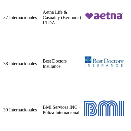
Aetna Life &
37
Internacionales
Casuality (Bermuda)
LTDA
Best Doctors
38
Internacionales
Insurance
BMI Services INC –
39
Internacionales
Póliza Internacional