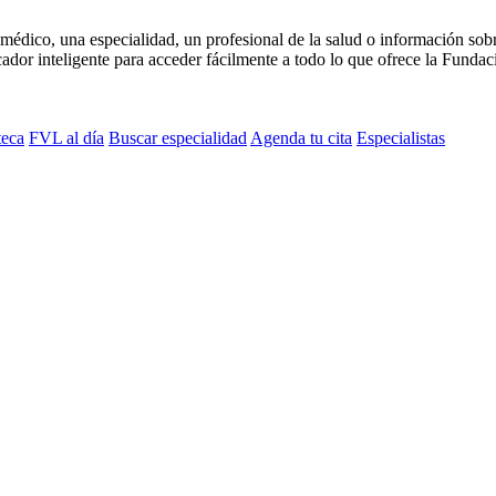
médico, una especialidad, un profesional de la salud o información sob
dor inteligente para acceder fácilmente a todo lo que ofrece la Fundaci
teca
FVL al día
Buscar especialidad
Agenda tu cita
Especialistas