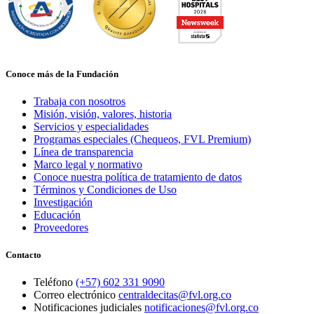
Conoce más de la Fundación
Trabaja con nosotros
Misión, visión, valores, historia
Servicios y especialidades
Programas especiales (Chequeos, FVL Premium)
Línea de transparencia
Marco legal y normativo
Conoce nuestra política de tratamiento de datos
Términos y Condiciones de Uso
Investigación
Educación
Proveedores
Contacto
Teléfono
(+57) 602 331 9090
Correo electrónico
centraldecitas@fvl.org.co
Notificaciones judiciales
notificaciones@fvl.org.co