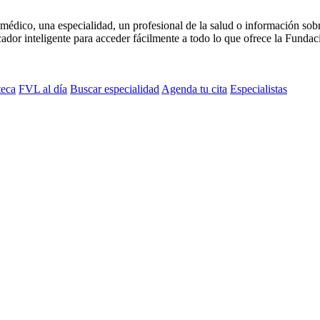
médico, una especialidad, un profesional de la salud o información sob
dor inteligente para acceder fácilmente a todo lo que ofrece la Fundaci
teca
FVL al día
Buscar especialidad
Agenda tu cita
Especialistas