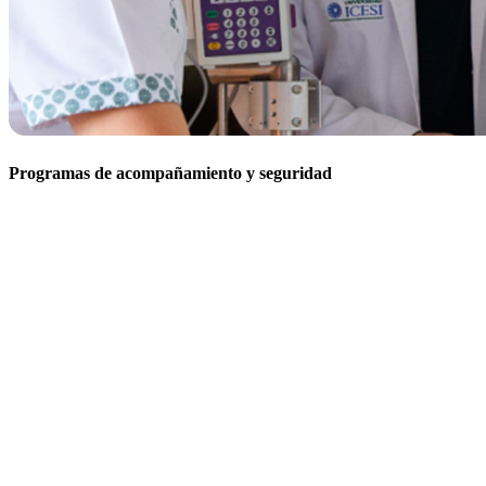
Programas de acompañamiento y seguridad
En la Fundación Valle del Lili, la seguridad y el bienestar de
nuestros colaboradores son una prioridad.
El
Programa de Acompañamiento y Seguridad
está diseñado
para proteger al personal expuesto a diversos factores de riesgo, tales
como:
Riesgos biológicos:
Exposición a virus, bacterias y otros
microorganismos.
Riesgos biomecánicos:
Asociados a posturas forzadas y
movimientos repetitivos.
Sustancias peligrosas:
Contacto con productos o agentes químicos