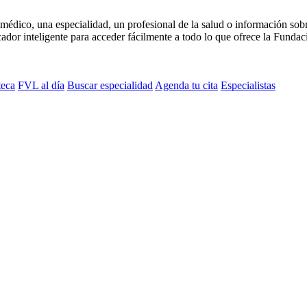
médico, una especialidad, un profesional de la salud o información sob
dor inteligente para acceder fácilmente a todo lo que ofrece la Fundaci
teca
FVL al día
Buscar especialidad
Agenda tu cita
Especialistas