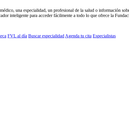
médico, una especialidad, un profesional de la salud o información sob
dor inteligente para acceder fácilmente a todo lo que ofrece la Fundaci
teca
FVL al día
Buscar especialidad
Agenda tu cita
Especialistas