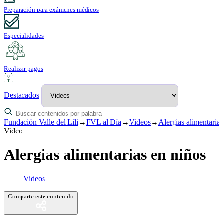
Preparación para exámenes médicos
Especialidades
Realizar pagos
Destacados
Fundación Valle del Lili
→
FVL al Día
→
Videos
→
Alergias alimentari
Video
Alergias alimentarias en niños
Videos
Comparte este contenido