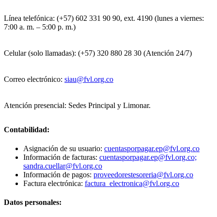
Línea telefónica: (+57) 602 331 90 90, ext. 4190 (lunes a viernes:
7:00 a. m. – 5:00 p. m.)
Celular (solo llamadas): (+57) 320 880 28 30 (Atención 24/7)
Correo electrónico:
siau@fvl.org.co
Atención presencial: Sedes Principal y Limonar.
Contabilidad:
Asignación de su usuario:
cuentasporpagar.ep@fvl.org.co
Información de facturas:
cuentasporpagar.ep@fvl.org.co;
sandra.cuellar@fvl.org.co
Información de pagos:
proveedorestesoreria@fvl.org.co
Factura electrónica:
factura_electronica@fvl.org.co
Datos personales: