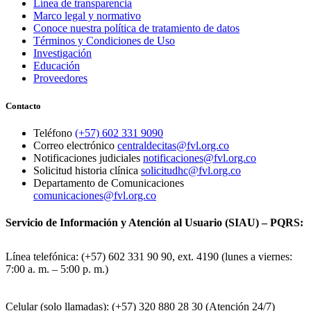
Línea de transparencia
Marco legal y normativo
Conoce nuestra política de tratamiento de datos
Términos y Condiciones de Uso
Investigación
Educación
Proveedores
Contacto
Teléfono
(+57) 602 331 9090
Correo electrónico
centraldecitas@fvl.org.co
Notificaciones judiciales
notificaciones@fvl.org.co
Solicitud historia clínica
solicitudhc@fvl.org.co
Departamento de Comunicaciones
comunicaciones@fvl.org.co
Servicio de Información y Atención al Usuario (SIAU) – PQRS:
Línea telefónica: (+57) 602 331 90 90, ext. 4190 (lunes a viernes:
7:00 a. m. – 5:00 p. m.)
Celular (solo llamadas): (+57) 320 880 28 30 (Atención 24/7)