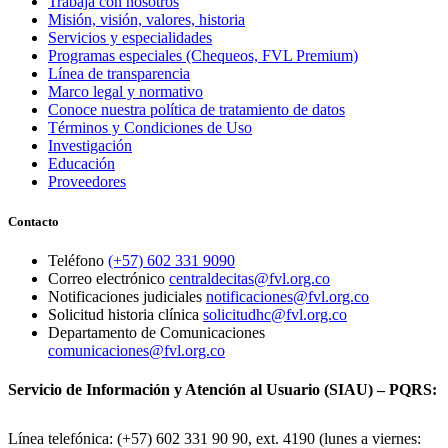
Trabaja con nosotros
Misión, visión, valores, historia
Servicios y especialidades
Programas especiales (Chequeos, FVL Premium)
Línea de transparencia
Marco legal y normativo
Conoce nuestra política de tratamiento de datos
Términos y Condiciones de Uso
Investigación
Educación
Proveedores
Contacto
Teléfono
(+57) 602 331 9090
Correo electrónico
centraldecitas@fvl.org.co
Notificaciones judiciales
notificaciones@fvl.org.co
Solicitud historia clínica
solicitudhc@fvl.org.co
Departamento de Comunicaciones
comunicaciones@fvl.org.co
Servicio de Información y Atención al Usuario (SIAU) – PQRS:
Línea telefónica: (+57) 602 331 90 90, ext. 4190 (lunes a viernes: