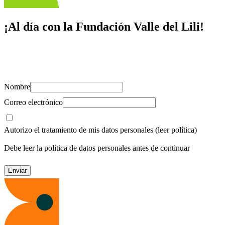
¡Al día con la Fundación Valle del Lili!
Suscríbete y recibe novedades, consejos de salud, artículos, videos y
recursos para cuidar de ti y los tuyos.
Nombre
Correo electrónico
Autorizo el tratamiento de mis datos personales
(leer política)
Debe leer la política de datos personales antes de continuar