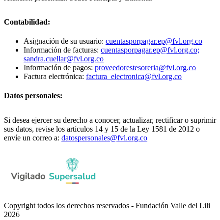
Contabilidad:
Asignación de su usuario:
cuentasporpagar.ep@fvl.org.co
Información de facturas:
cuentasporpagar.ep@fvl.org.co;
sandra.cuellar@fvl.org.co
Información de pagos:
proveedorestesoreria@fvl.org.co
Factura electrónica:
factura_electronica@fvl.org.co
Datos personales:
Si desea ejercer su derecho a conocer, actualizar, rectificar o suprimir
sus datos, revise los artículos 14 y 15 de la Ley 1581 de 2012 o
envíe un correo a:
datospersonales@fvl.org.co
Copyright todos los derechos reservados - Fundación Valle del Lili
2026