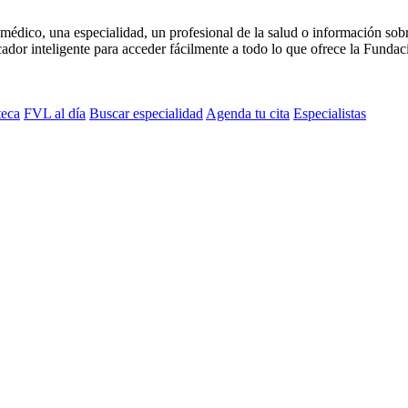
médico, una especialidad, un profesional de la salud o información sob
dor inteligente para acceder fácilmente a todo lo que ofrece la Fundaci
teca
FVL al día
Buscar especialidad
Agenda tu cita
Especialistas