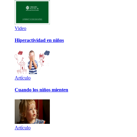
Video
Hiperactividad en niños
Artículo
Cuando los niños mienten
Artículo