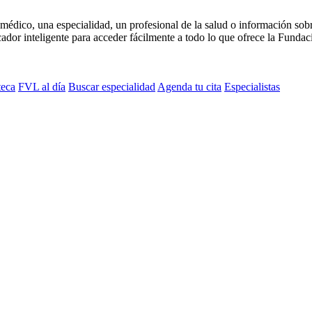
médico, una especialidad, un profesional de la salud o información sob
dor inteligente para acceder fácilmente a todo lo que ofrece la Fundaci
teca
FVL al día
Buscar especialidad
Agenda tu cita
Especialistas