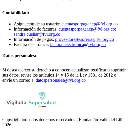
Contabilidad:
Asignación de su usuario:
cuentasporpagar.ep@fvl.org.co
Información de facturas:
cuentasporpagar.ep@fvl.org.co;
sandra.cuellar@fvl.org.co
Información de pagos:
proveedorestesoreria@fvl.org.co
Factura electrónica:
factura_electronica@fvl.org.co
Datos personales:
Si desea ejercer su derecho a conocer, actualizar, rectificar o suprimir
sus datos, revise los artículos 14 y 15 de la Ley 1581 de 2012 o
envíe un correo a:
datospersonales@fvl.org.co
Copyright todos los derechos reservados - Fundación Valle del Lili
2026