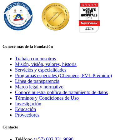
Conoce más de la Fundación
Trabaja con nosotros
Misión, visión, valores, historia
Servicios y especialidades
Programas especiales (Chequeos, FVL Premium)
Línea de transparencia
Marco legal y normativo
Conoce nuestra política de tratamiento de datos
Términos y Condiciones de Uso
Investigación
Educación
Proveedores
Contacto
Teléfono
(+57) 602 331 9090