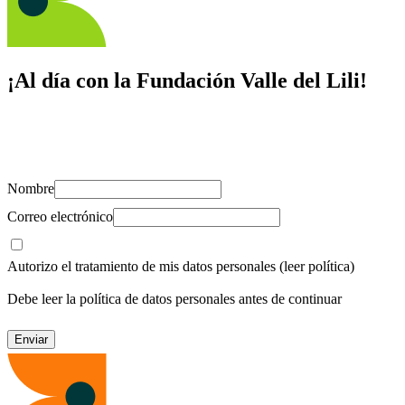
¡Al día con la Fundación Valle del Lili!
Suscríbete y recibe novedades, consejos de salud, artículos, videos y
recursos para cuidar de ti y los tuyos.
Nombre
Correo electrónico
Autorizo el tratamiento de mis datos personales
(leer política)
Debe leer la política de datos personales antes de continuar