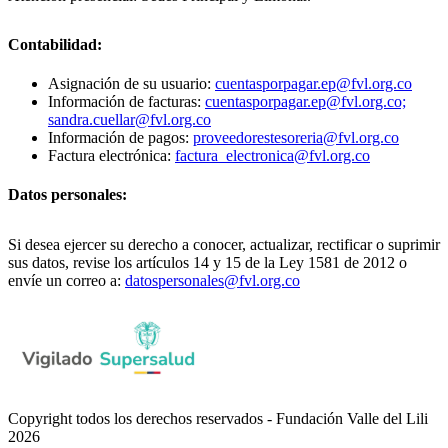
Contabilidad:
Asignación de su usuario:
cuentasporpagar.ep@fvl.org.co
Información de facturas:
cuentasporpagar.ep@fvl.org.co;
sandra.cuellar@fvl.org.co
Información de pagos:
proveedorestesoreria@fvl.org.co
Factura electrónica:
factura_electronica@fvl.org.co
Datos personales:
Si desea ejercer su derecho a conocer, actualizar, rectificar o suprimir
sus datos, revise los artículos 14 y 15 de la Ley 1581 de 2012 o
envíe un correo a:
datospersonales@fvl.org.co
Copyright todos los derechos reservados - Fundación Valle del Lili
2026