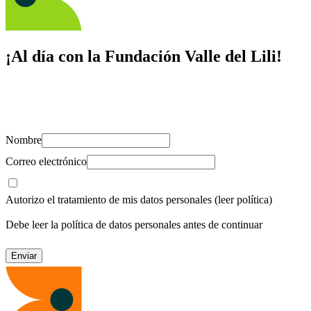
¡Al día con la Fundación Valle del Lili!
Suscríbete y recibe novedades, consejos de salud, artículos, videos y
recursos para cuidar de ti y los tuyos.
Nombre
Correo electrónico
Autorizo el tratamiento de mis datos personales
(leer política)
Debe leer la política de datos personales antes de continuar