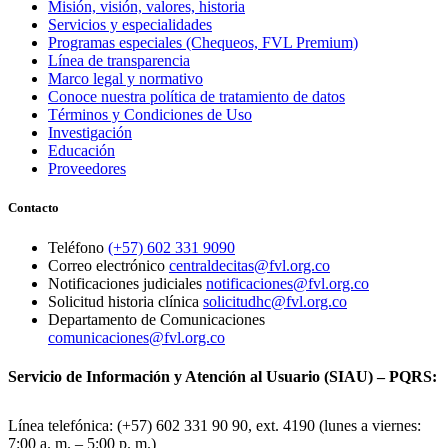
Misión, visión, valores, historia
Servicios y especialidades
Programas especiales (Chequeos, FVL Premium)
Línea de transparencia
Marco legal y normativo
Conoce nuestra política de tratamiento de datos
Términos y Condiciones de Uso
Investigación
Educación
Proveedores
Contacto
Teléfono
(+57) 602 331 9090
Correo electrónico
centraldecitas@fvl.org.co
Notificaciones judiciales
notificaciones@fvl.org.co
Solicitud historia clínica
solicitudhc@fvl.org.co
Departamento de Comunicaciones
comunicaciones@fvl.org.co
Servicio de Información y Atención al Usuario (SIAU) – PQRS:
Línea telefónica: (+57) 602 331 90 90, ext. 4190 (lunes a viernes:
7:00 a. m. – 5:00 p. m.)