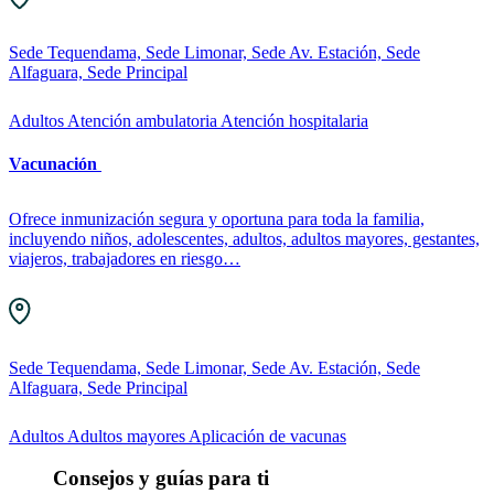
Sede Tequendama, Sede Limonar, Sede Av. Estación, Sede
Alfaguara, Sede Principal
Adultos
Atención ambulatoria
Atención hospitalaria
Vacunación
Ofrece inmunización segura y oportuna para toda la familia,
incluyendo niños, adolescentes, adultos, adultos mayores, gestantes,
viajeros, trabajadores en riesgo…
Sede Tequendama, Sede Limonar, Sede Av. Estación, Sede
Alfaguara, Sede Principal
Adultos
Adultos mayores
Aplicación de vacunas
Consejos y guías para ti