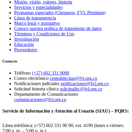
Misión, visión, valores, historia
Servicios y especialidades
Programas especiales (Chequeos, FVL Premium)
Línea de transparencia
Marco legal y normativo
Conoce nuestra política de tratamiento de datos
Términos y Condiciones de Uso
Investigación
Educación
Proveedores
Contacto
Teléfono
(+57) 602 331 9090
Correo electrónico
centraldecitas@fvl.org.co
Notificaciones judiciales
notificaciones@fvl.org.co
Solicitud historia clínica
solicitudhc@fvl.org.co
Departamento de Comunicaciones
comunicaciones@fvl.org.co
Servicio de Información y Atención al Usuario (SIAU) – PQRS:
Línea telefónica: (+57) 602 331 90 90, ext. 4190 (lunes a viernes:
7:00 a. m. – 5:00 p. m.)