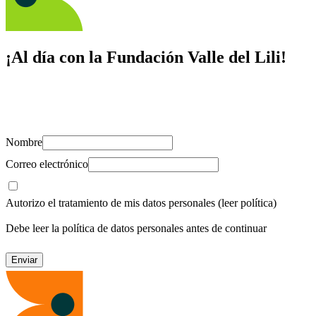
¡Al día con la Fundación Valle del Lili!
Suscríbete y recibe novedades, consejos de salud, artículos, videos y
recursos para cuidar de ti y los tuyos.
Nombre
Correo electrónico
Autorizo el tratamiento de mis datos personales
(leer política)
Debe leer la política de datos personales antes de continuar