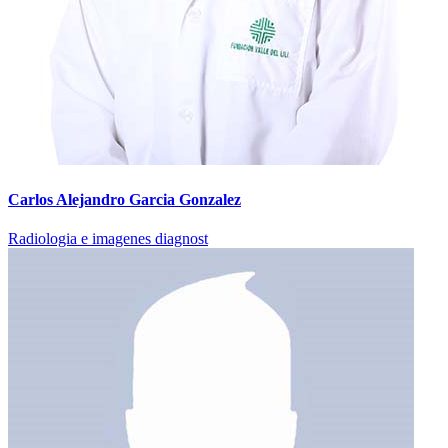
Carlos Alejandro Garcia Gonzalez
Radiologia e imagenes diagnost