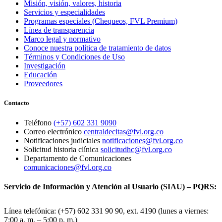
Misión, visión, valores, historia
Servicios y especialidades
Programas especiales (Chequeos, FVL Premium)
Línea de transparencia
Marco legal y normativo
Conoce nuestra política de tratamiento de datos
Términos y Condiciones de Uso
Investigación
Educación
Proveedores
Contacto
Teléfono
(+57) 602 331 9090
Correo electrónico
centraldecitas@fvl.org.co
Notificaciones judiciales
notificaciones@fvl.org.co
Solicitud historia clínica
solicitudhc@fvl.org.co
Departamento de Comunicaciones
comunicaciones@fvl.org.co
Servicio de Información y Atención al Usuario (SIAU) – PQRS:
Línea telefónica: (+57) 602 331 90 90, ext. 4190 (lunes a viernes:
7:00 a. m. – 5:00 p. m.)