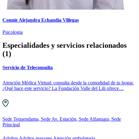
Connie Alejandra Echandia Villegas
Psicologia
Especialidades y servicios relacionados
(1)
Servicio de Teleconsulta
Atención Médica Virtual: consulta desde la comodidad de tu hogar.
¿Qué hace este servicio? La Fundación Valle del Lili ofrece…
Sede Tequendama, Sede Av. Estación, Sede Alfaguara, Sede
Principal
Adultos
Adultos mayores
Atención ambulatoria