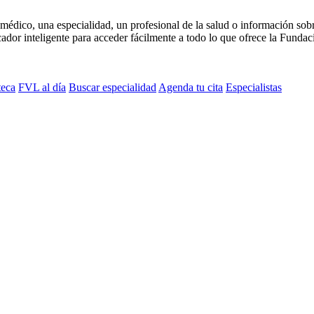
médico, una especialidad, un profesional de la salud o información sob
dor inteligente para acceder fácilmente a todo lo que ofrece la Fundaci
teca
FVL al día
Buscar especialidad
Agenda tu cita
Especialistas