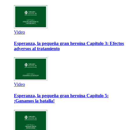
Video
Esperanza, la pequeña gran heroína Capítulo 3: Efectos
adversos al tratamiento
Video
Esperanza, la pequeña gran heroína Capítulo 5:
¡Ganamos la batalla!