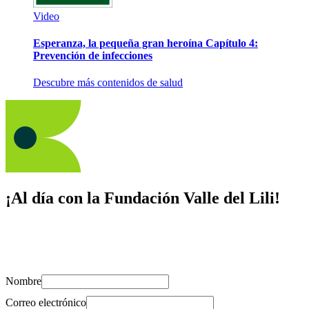
Video
Esperanza, la pequeña gran heroína Capítulo 4:
Prevención de infecciones
Descubre más contenidos de salud
¡Al día con la Fundación Valle del Lili!
Suscríbete y recibe novedades, consejos de salud, artículos, videos y
recursos para cuidar de ti y los tuyos.
Nombre
Correo electrónico