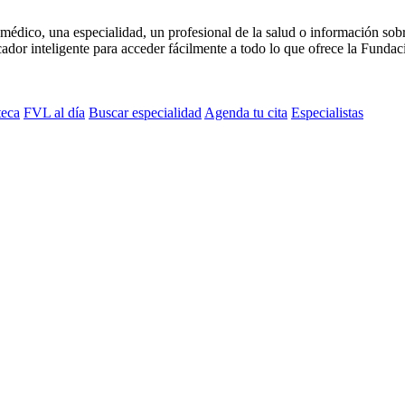
médico, una especialidad, un profesional de la salud o información sob
dor inteligente para acceder fácilmente a todo lo que ofrece la Fundaci
teca
FVL al día
Buscar especialidad
Agenda tu cita
Especialistas