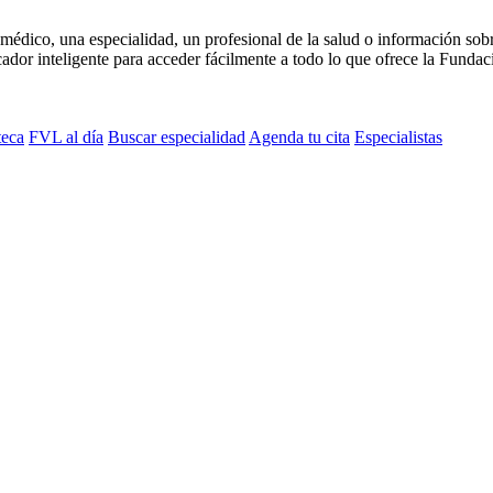
médico, una especialidad, un profesional de la salud o información sob
dor inteligente para acceder fácilmente a todo lo que ofrece la Fundaci
teca
FVL al día
Buscar especialidad
Agenda tu cita
Especialistas