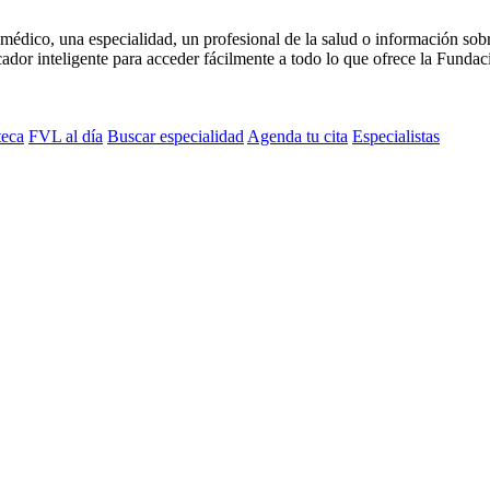
médico, una especialidad, un profesional de la salud o información sob
dor inteligente para acceder fácilmente a todo lo que ofrece la Fundaci
teca
FVL al día
Buscar especialidad
Agenda tu cita
Especialistas