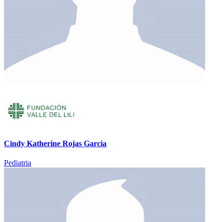
Cindy Katherine Rojas Garcia
Pediatria