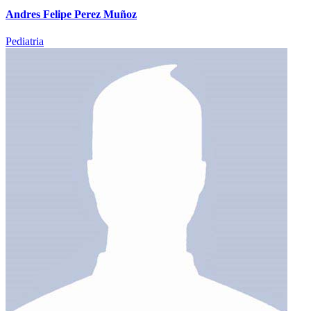
Andres Felipe Perez Muñoz
Pediatria