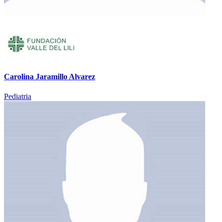
Carolina Jaramillo Alvarez
Pediatria