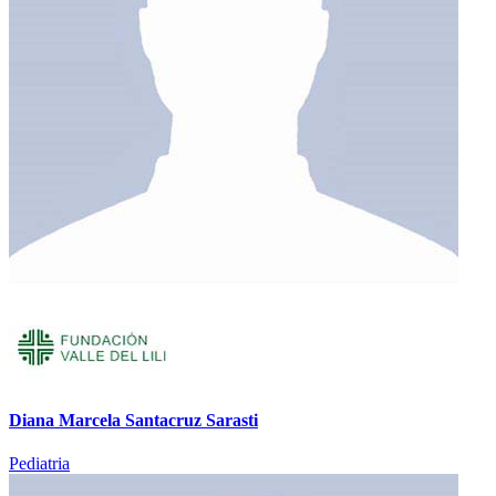
Diana Marcela Santacruz Sarasti
Pediatria