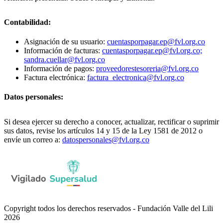
Contabilidad:
Asignación de su usuario:
cuentasporpagar.ep@fvl.org.co
Información de facturas:
cuentasporpagar.ep@fvl.org.co;
sandra.cuellar@fvl.org.co
Información de pagos:
proveedorestesoreria@fvl.org.co
Factura electrónica:
factura_electronica@fvl.org.co
Datos personales:
Si desea ejercer su derecho a conocer, actualizar, rectificar o suprimir
sus datos, revise los artículos 14 y 15 de la Ley 1581 de 2012 o
envíe un correo a:
datospersonales@fvl.org.co
Copyright todos los derechos reservados - Fundación Valle del Lili
2026