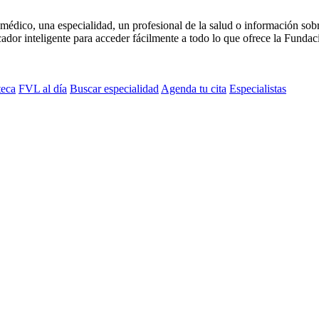
médico, una especialidad, un profesional de la salud o información sob
dor inteligente para acceder fácilmente a todo lo que ofrece la Fundaci
teca
FVL al día
Buscar especialidad
Agenda tu cita
Especialistas