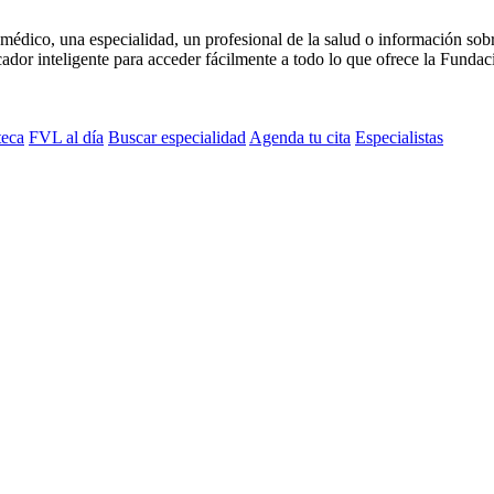
médico, una especialidad, un profesional de la salud o información sob
dor inteligente para acceder fácilmente a todo lo que ofrece la Fundaci
teca
FVL al día
Buscar especialidad
Agenda tu cita
Especialistas