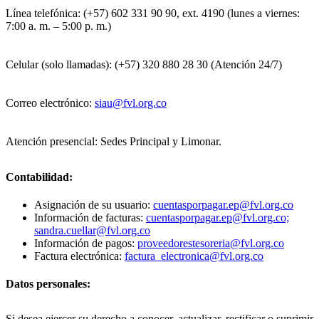
Línea telefónica: (+57) 602 331 90 90, ext. 4190 (lunes a viernes:
7:00 a. m. – 5:00 p. m.)
Celular (solo llamadas): (+57) 320 880 28 30 (Atención 24/7)
Correo electrónico:
siau@fvl.org.co
Atención presencial: Sedes Principal y Limonar.
Contabilidad:
Asignación de su usuario:
cuentasporpagar.ep@fvl.org.co
Información de facturas:
cuentasporpagar.ep@fvl.org.co;
sandra.cuellar@fvl.org.co
Información de pagos:
proveedorestesoreria@fvl.org.co
Factura electrónica:
factura_electronica@fvl.org.co
Datos personales:
Si desea ejercer su derecho a conocer, actualizar, rectificar o suprimir