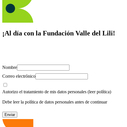
¡Al día con la Fundación Valle del Lili!
Suscríbete y recibe novedades, consejos de salud, artículos, videos y
recursos para cuidar de ti y los tuyos.
Nombre
Correo electrónico
Autorizo el tratamiento de mis datos personales
(leer política)
Debe leer la política de datos personales antes de continuar