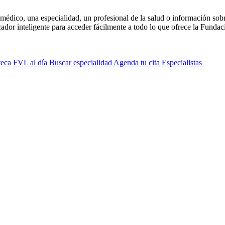
médico, una especialidad, un profesional de la salud o información sob
dor inteligente para acceder fácilmente a todo lo que ofrece la Fundaci
teca
FVL al día
Buscar especialidad
Agenda tu cita
Especialistas