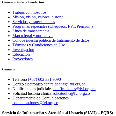
Conoce más de la Fundación
Trabaja con nosotros
Misión, visión, valores, historia
Servicios y especialidades
Programas especiales (Chequeos, FVL Premium)
Línea de transparencia
Marco legal y normativo
Conoce nuestra política de tratamiento de datos
Términos y Condiciones de Uso
Investigación
Educación
Proveedores
Contacto
Teléfono
(+57) 602 331 9090
Correo electrónico
centraldecitas@fvl.org.co
Notificaciones judiciales
notificaciones@fvl.org.co
Solicitud historia clínica
solicitudhc@fvl.org.co
Departamento de Comunicaciones
comunicaciones@fvl.org.co
Servicio de Información y Atención al Usuario (SIAU) – PQRS: