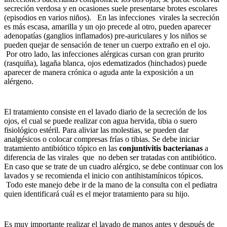
secreción verdosa y en ocasiones suele presentarse brotes escolares
(episodios en varios niños). En las infecciones virales la secreción
es más escasa, amarilla y un ojo precede al otro, pueden aparecer
adenopatías (ganglios inflamados) pre-auriculares y los niños se
pueden quejar de sensación de tener un cuerpo extraño en el ojo.
Por otro lado, las infecciones alérgicas cursan con gran prurito
(rasquiña), lagaña blanca, ojos edematizados (hinchados) puede
aparecer de manera crónica o aguda ante la exposición a un
alérgeno.
El tratamiento consiste en el lavado diario de la secreción de los
ojos, el cual se puede realizar con agua hervida, tibia o suero
fisiológico estéril. Para aliviar las molestias, se pueden dar
analgésicos o colocar compresas frías o tibias. Se debe iniciar
tratamiento antibiótico tópico en las
conjuntivitis bacterianas
a
diferencia de las virales que no deben ser tratadas con antibiótico.
En caso que se trate de un cuadro alérgico, se debe continuar con los
lavados y se recomienda el inicio con antihistamínicos tópicos.
Todo este manejo debe ir de la mano de la consulta con el pediatra
quien identificará cuál es el mejor tratamiento para su hijo.
Es muy importante realizar el lavado de manos antes y después de