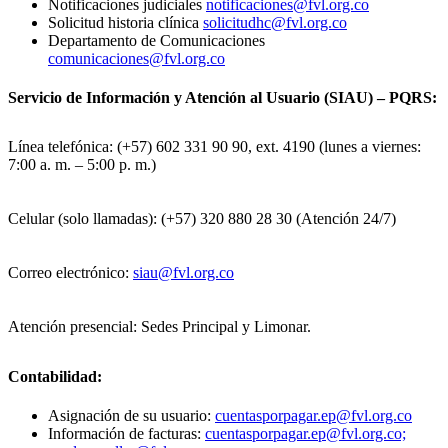
Notificaciones judiciales
notificaciones@fvl.org.co
Solicitud historia clínica
solicitudhc@fvl.org.co
Departamento de Comunicaciones
comunicaciones@fvl.org.co
Servicio de Información y Atención al Usuario (SIAU) – PQRS:
Línea telefónica: (+57) 602 331 90 90, ext. 4190 (lunes a viernes:
7:00 a. m. – 5:00 p. m.)
Celular (solo llamadas): (+57) 320 880 28 30 (Atención 24/7)
Correo electrónico:
siau@fvl.org.co
Atención presencial: Sedes Principal y Limonar.
Contabilidad:
Asignación de su usuario:
cuentasporpagar.ep@fvl.org.co
Información de facturas:
cuentasporpagar.ep@fvl.org.co;