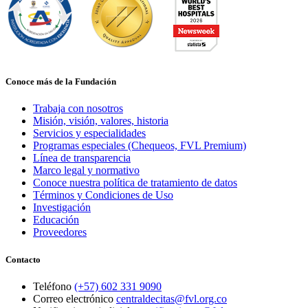
Conoce más de la Fundación
Trabaja con nosotros
Misión, visión, valores, historia
Servicios y especialidades
Programas especiales (Chequeos, FVL Premium)
Línea de transparencia
Marco legal y normativo
Conoce nuestra política de tratamiento de datos
Términos y Condiciones de Uso
Investigación
Educación
Proveedores
Contacto
Teléfono
(+57) 602 331 9090
Correo electrónico
centraldecitas@fvl.org.co