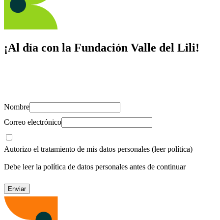
¡Al día con la Fundación Valle del Lili!
Suscríbete y recibe novedades, consejos de salud, artículos, videos y
recursos para cuidar de ti y los tuyos.
Nombre
Correo electrónico
Autorizo el tratamiento de mis datos personales
(leer política)
Debe leer la política de datos personales antes de continuar