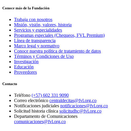
Conoce más de la Fundación
Trabaja con nosotros
Misión, visión, valores, historia
Servicios y especialidades
Programas especiales (Chequeos, FVL Premium)
Línea de transparencia
Marco legal y normativo
Conoce nuestra política de tratamiento de datos
Términos y Condiciones de Uso
Investigación
Educación
Proveedores
Contacto
Teléfono
(+57) 602 331 9090
Correo electrónico
centraldecitas@fvl.org.co
Notificaciones judiciales
notificaciones@fvl.org.co
Solicitud historia clínica
solicitudhc@fvl.org.co
Departamento de Comunicaciones
comunicaciones@fvl.org.co