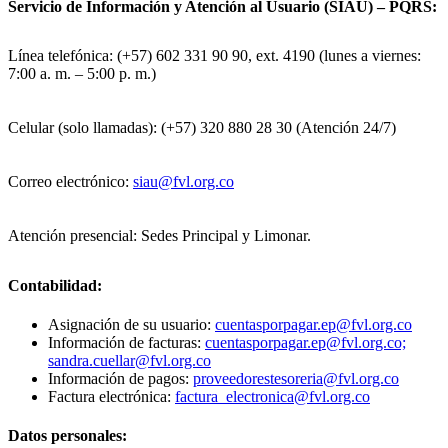
Servicio de Información y Atención al Usuario (SIAU) – PQRS:
Línea telefónica: (+57) 602 331 90 90, ext. 4190 (lunes a viernes:
7:00 a. m. – 5:00 p. m.)
Celular (solo llamadas): (+57) 320 880 28 30 (Atención 24/7)
Correo electrónico:
siau@fvl.org.co
Atención presencial: Sedes Principal y Limonar.
Contabilidad:
Asignación de su usuario:
cuentasporpagar.ep@fvl.org.co
Información de facturas:
cuentasporpagar.ep@fvl.org.co;
sandra.cuellar@fvl.org.co
Información de pagos:
proveedorestesoreria@fvl.org.co
Factura electrónica:
factura_electronica@fvl.org.co
Datos personales: