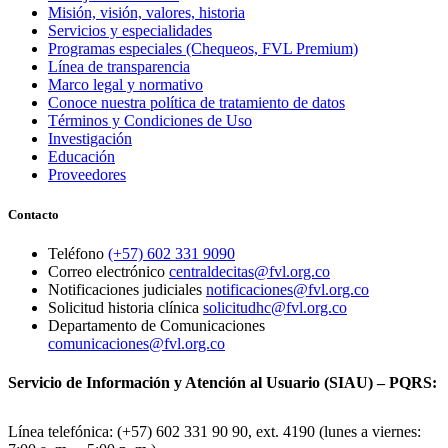
Misión, visión, valores, historia
Servicios y especialidades
Programas especiales (Chequeos, FVL Premium)
Línea de transparencia
Marco legal y normativo
Conoce nuestra política de tratamiento de datos
Términos y Condiciones de Uso
Investigación
Educación
Proveedores
Contacto
Teléfono
(+57) 602 331 9090
Correo electrónico
centraldecitas@fvl.org.co
Notificaciones judiciales
notificaciones@fvl.org.co
Solicitud historia clínica
solicitudhc@fvl.org.co
Departamento de Comunicaciones
comunicaciones@fvl.org.co
Servicio de Información y Atención al Usuario (SIAU) – PQRS:
Línea telefónica: (+57) 602 331 90 90, ext. 4190 (lunes a viernes: