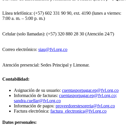
Línea telefónica: (+57) 602 331 90 90, ext. 4190 (lunes a viernes:
7:00 a. m. – 5:00 p. m.)
Celular (solo llamadas): (+57) 320 880 28 30 (Atención 24/7)
Correo electrónico:
siau@fvl.org.co
Atención presencial: Sedes Principal y Limonar.
Contabilidad:
Asignación de su usuario:
cuentasporpagar.ep@fvl.org.co
Información de facturas:
cuentasporpagar.ep@fvl.org.co;
sandra.cuellar@fvl.org.co
Información de pagos:
proveedorestesoreria@fvl.org.co
Factura electrónica:
factura_electronica@fvl.org.co
Datos personales: