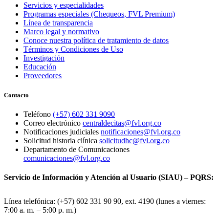
Servicios y especialidades
Programas especiales (Chequeos, FVL Premium)
Línea de transparencia
Marco legal y normativo
Conoce nuestra política de tratamiento de datos
Términos y Condiciones de Uso
Investigación
Educación
Proveedores
Contacto
Teléfono
(+57) 602 331 9090
Correo electrónico
centraldecitas@fvl.org.co
Notificaciones judiciales
notificaciones@fvl.org.co
Solicitud historia clínica
solicitudhc@fvl.org.co
Departamento de Comunicaciones
comunicaciones@fvl.org.co
Servicio de Información y Atención al Usuario (SIAU) – PQRS:
Línea telefónica: (+57) 602 331 90 90, ext. 4190 (lunes a viernes:
7:00 a. m. – 5:00 p. m.)