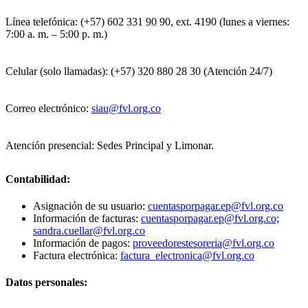
Línea telefónica: (+57) 602 331 90 90, ext. 4190 (lunes a viernes:
7:00 a. m. – 5:00 p. m.)
Celular (solo llamadas): (+57) 320 880 28 30 (Atención 24/7)
Correo electrónico:
siau@fvl.org.co
Atención presencial: Sedes Principal y Limonar.
Contabilidad:
Asignación de su usuario:
cuentasporpagar.ep@fvl.org.co
Información de facturas:
cuentasporpagar.ep@fvl.org.co;
sandra.cuellar@fvl.org.co
Información de pagos:
proveedorestesoreria@fvl.org.co
Factura electrónica:
factura_electronica@fvl.org.co
Datos personales: