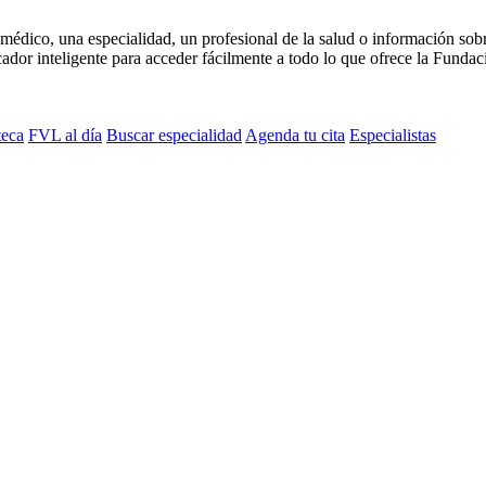
médico, una especialidad, un profesional de la salud o información sob
dor inteligente para acceder fácilmente a todo lo que ofrece la Fundaci
teca
FVL al día
Buscar especialidad
Agenda tu cita
Especialistas